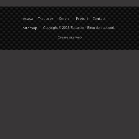
Acasa
Traduceri
Servicii
Preturi
Contact
Sitemap
Copyright © 2026
Esparom
- Birou de traduceri.
Creare site web