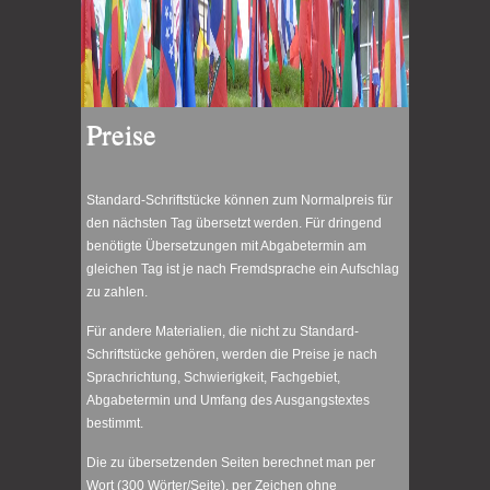
Preise
Standard-Schriftstücke können zum Normalpreis für
den nächsten Tag übersetzt werden. Für dringend
benötigte Übersetzungen mit Abgabetermin am
gleichen Tag ist je nach Fremdsprache ein Aufschlag
zu zahlen.
Für andere Materialien, die nicht zu Standard-
Schriftstücke gehören, werden die Preise je nach
Sprachrichtung, Schwierigkeit, Fachgebiet,
Abgabetermin und Umfang des Ausgangstextes
bestimmt.
Die zu übersetzenden Seiten berechnet man per
Wort (300 Wörter/Seite), per Zeichen ohne