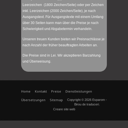
Leerzeichen (1800 Zeichen/Seite) oder per Zeichen
inkl. Leerzeichen (2000 Zeichen/Seite), je nach
Ausgangstext. Für Ausgangstexte mit einem Umfang
über 30 Seiten kann man über die Preise je nach
Schwierigkeit und Abgabetermin verhandeln.
Unseren treuen Kunden bieten wir Preisnachlässe je
nach Anzahl der früher beauftragten Arbeiten an.
Die Preise sind in Lei. Wir akzeptieren Barzahlung
und Überweisung.
Home
Kontakt
Preise
Dienstleistungen
Übersetzungen
Sitemap
Copyright © 2026
Esparom
-
Birou de traduceri.
Creare site web